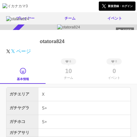
新規登録・ログイン
プレイヤー
チーム
イベント
1697
スカウト受付中
otatora824
𝕏 ページ
6
0
10
0
チーム
イベント
基本情報
ガチエリア
X
ガチヤグラ
S+
ガチホコ
S+
ガチアサリ