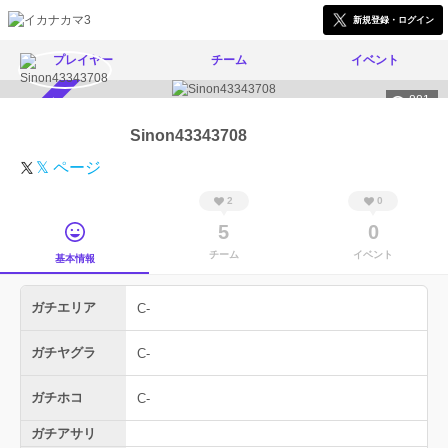
新規登録・ログイン
プレイヤー
チーム
イベント
881
スカウト受付中
Sinon43343708
𝕏 ページ
2
0
5
0
チーム
イベント
基本情報
ガチエリア
C-
ガチヤグラ
C-
ガチホコ
C-
ガチアサリ