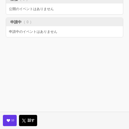
公開のイベントはありません
申請中
（ 0 ）
申請中のイベントはありません
話す
10