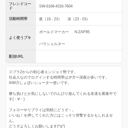
フレンドコー
SW-6168-4316-7604
ド
活動時間帯
夜（19 - 23）
深（23 - 03）
ボールドマーカー
N-ZAP85
よく使うブキ
パラシェルター
配信URL
スプラ2からの初心者エンジョイ勢です。
社会人なのでログインする時間帯は夕方〜深夜が多いです。
AIM力しょぼいシューター使いです。
勝ち負けとか気にしないでのんびり遊んでくれる友達を募集中で
す(・∀・)
フォローやリプライは気軽にどうぞ－。
いいね！を押してくれた方にはこっそり突撃するかもしれませ
ん。
どうぞよろしくお願いします(^q^)