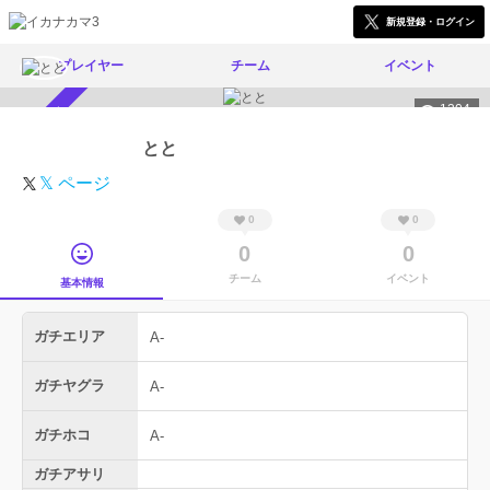
新規登録・ログイン
プレイヤー
チーム
イベント
1204
スカウト受付中
とと
𝕏 ページ
0
0
0
0
チーム
イベント
基本情報
ガチエリア
A-
ガチヤグラ
A-
ガチホコ
A-
ガチアサリ