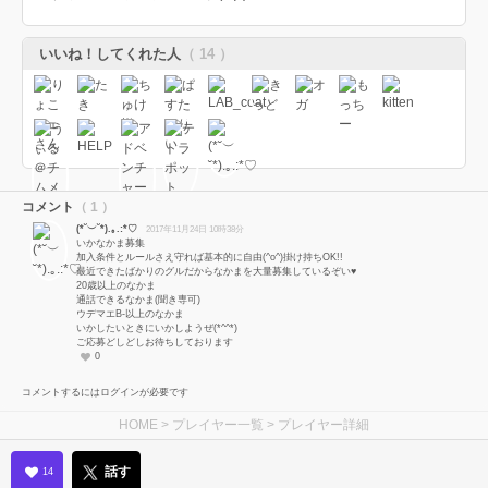
いいね！してくれた人
（ 14 ）
コメント
（ 1 ）
(*˘︶˘*).｡.:*♡
2017年11月24日 10時38分
いかなかま募集
加入条件とルールさえ守れば基本的に自由(^o^)掛け持ちOK!!
最近できたばかりのグルだからなかまを大量募集しているぞい♥
20歳以上のなかま
通話できるなかま(聞き専可)
ウデマエB-以上のなかま
いかしたいときにいかしようぜ(*^^*)
ご応募どしどしお待ちしております
0
コメントするにはログインが必要です
HOME
>
プレイヤー一覧
> プレイヤー詳細
話す
14