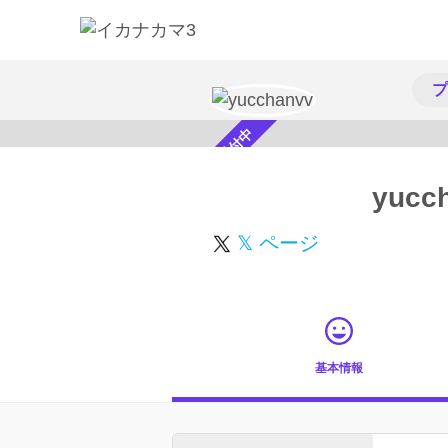
プ
スカウト受付中
yucc
𝕏 ページ
基本情報