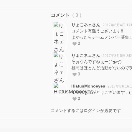
コメント
（ 3 ）
りょこネェさん
2017年8月4日 1
コメント有難うございます!!
よかったらチームメンバー募集して
0
りょこネェさん
2017年8月5日 3
そぉなんですねぇー( ´•̥̥̥ω•̥̥̥`)
昼間はほとんど活動がないので夜少しで
0
HiatusMonoeyes
2017年8月16
イイねありがとうございます！( ・∀
0
コメントするにはログインが必要です