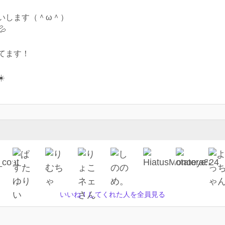
いします（＾ω＾）

てます！
️
いいね！してくれた人を全員見る