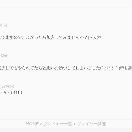
7時1分
ますので、よかったら加入してみませんか？|´-`)ﾁﾗｯ
時42分
もやられてたらと思いお誘いしてしまいました(´；ω；｀)申し訳ないです( ´•
日 22時3分
・) ｲｲﾈ！
HOME
>
プレイヤー一覧
> プレイヤー詳細