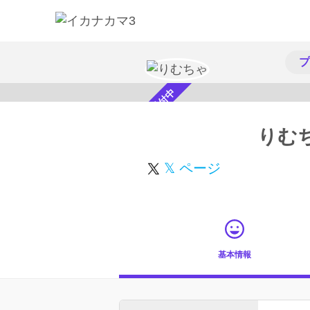
プ
スカウト受付中
りむ
𝕏 ページ
基本情報