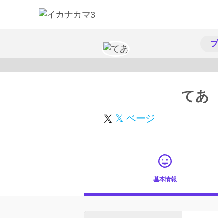
プ
てあ
𝕏 ページ
基本情報