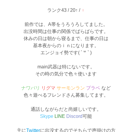
​​ランク43 / ​​​​​20↑ /
♀
前作では、A帯をうろうろしてました。
出没時間は仕事の関係でばらばらです。
休みの日は朝から寝るまで、仕事の日は
基本夜からのｉｎになります。
エンジョイ勢です( ´ ꒳ ` )
main武器は特にないです。
​​​​​​その時の気分で​色々使います
ナワバリ
リグマ
サーモンラン
プラベ
など
色々遊べるフレンドさん募集してます。
通話しながらだと尚嬉しいです。
Skype
LINE
Discord
可能
主に
Twitter
に出没するのでそちらで声掛けの方