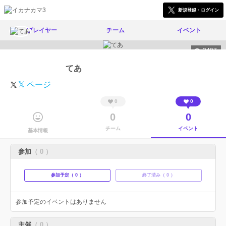
新規登録・ログイン
プレイヤー
チーム
イベント
2497
てあ
𝕏 ページ
0
0
0
0
チーム
イベント
基本情報
参加
（ 0 ）
参加予定（ 0 ）
終了済み（ 0 ）
参加予定のイベントはありません
主催
（ 0 ）