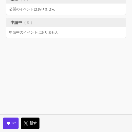
公開のイベントはありません
申請中
（ 0 ）
申請中のイベントはありません
話す
122