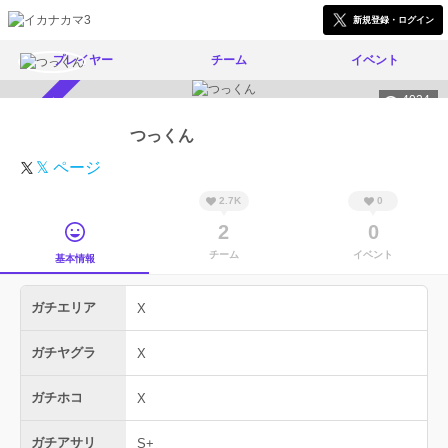
新規登録・ログイン
プレイヤー
チーム
イベント
4024
スカウト受付中
つっくん
𝕏 ページ
2.7K
0
2
0
チーム
イベント
基本情報
ガチエリア
X
ガチヤグラ
X
ガチホコ
X
ガチアサリ
S+