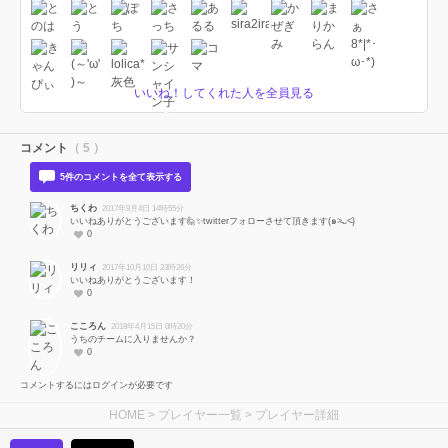
いいね！してくれた人を全員見る
コメント
（ 5 ）
5件のコメントを全て表示する
ちくわ
2017年9月4日 14時55分
いいねありがとうございます🙋✨twitterフォローさせて頂きます(๑˃̵ᴗ˂̵)
0
リリィ
2017年10月10日 23時26分
いいねありがとうございます！
0
こころん
2018年4月15日 0時20分
うちのチームに入りませんか？
0
コメントするにはログインが必要です
HOME
>
プレイヤー一覧
> プレイヤー詳細