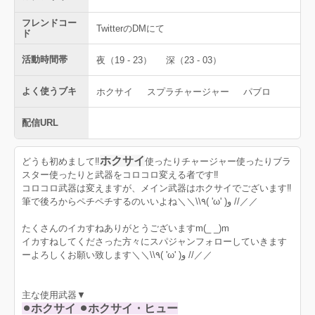
フレンドコー
TwitterのDMにて
ド
活動時間帯
夜（19 - 23）
深（23 - 03）
よく使うブキ
ホクサイ
スプラチャージャー
パブロ
配信URL
ホクサイ
どうも初めまして‼︎
使ったりチャージャー使ったりブラ
スター使ったりと武器をコロコロ変える者です‼︎
コロコロ武器は変えますが、メイン武器はホクサイでございます‼︎
筆で後ろからペチペチするのいいよね＼＼\\٩( 'ω' )و //／／
たくさんのイカすねありがとうございますm(_ _)m
イカすねしてくださった方々にスパジャンフォローしていきます
ーよろしくお願い致します＼＼\\٩( 'ω' )و //／／
主な使用武器▼
⚫︎ホクサイ ⚫︎ホクサイ・ヒュー