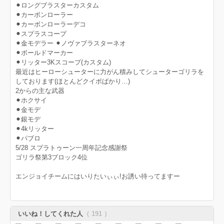
⚫︎ロングブラスターカスタム
⚫︎カーボンローラー
⚫︎カーボンローラーデコ
⚫︎スプラスコープ
⚫︎金モデラー ⚫︎ノヴァブラスターネオ
⚫︎ボールドマーカー
⚫︎リッター3Kスコープ(カスタム)
最近はヒーローシューターに力がん積みしてシューターゴリラを
しております(ほとんどクイボばかり…)
2からの主な武器
⚫︎ホクサイ
⚫︎金モデ
⚫︎銀モデ
⚫︎4kリッター
⚫︎パブロ
5/28 スプラトゥーン一周年記念感謝祭
ゴリラ祭第3ブロック4位
エンジョイチームにはいりたいぃぃ!お誘い待ってますー
いいね！してくれた人
（ 191 ）