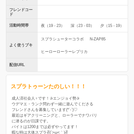
フレンドコー
ド
活動時間帯
夜（19 - 23）
深（23 - 03）
夕（15 - 19）
スプラシューターコラボ
N-ZAP85
よく使うブキ
ヒーローローラーレプリカ
配信URL
スプラトゥーンたのしい！！！
成人済社会人♀です！✰エンジョイ勢✰
ウデマエ・ランク問わず一緒に遊んでくださる
フレンドさんを募集しています(*´-`)♡
最近はギアクリーニングと、ローラーでナワバリ
に潜るのが日課です。
バイトは1200までは必ずやってます！
暇な時は大体スプラ✌(´>ω<｀)✌