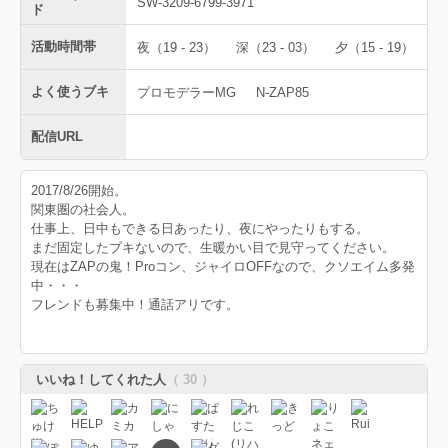
SW-3209-6799-3971
ド
活動時間帯
夜（19 - 23）
深（23 - 03）
夕（15 - 19）
よく使うブキ
プロモデラーMG
N-ZAP85
配信URL
2017/8/26開始。
関東圏の社会人。
仕事上、日中もできる日あったり、夜にやったりもする。
まだ固定したブキないので、生暖かい目で見守ってください。
現在はZAPの鬼！Proコン、ジャイロOFFなので、クソエイム多発
中・・・
フレンドも募集中！通話アリです。
いいね！してくれた人
（ 30 ）