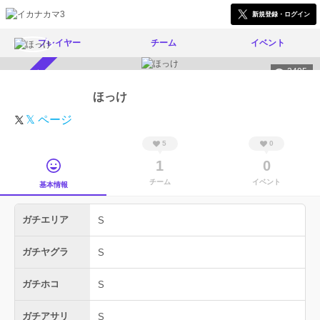
新規登録・ログイン
プレイヤー
チーム
イベント
3495
スカウト受付中
ほっけ
𝕏 ページ
5
0
1
0
チーム
イベント
基本情報
ガチエリア
S
ガチヤグラ
S
ガチホコ
S
ガチアサリ
S