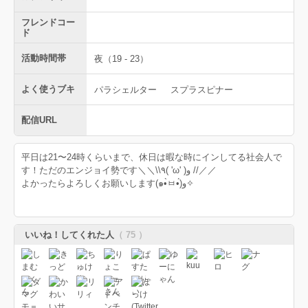
フレンドコー
ド
活動時間帯
夜（19 - 23）
よく使うブキ
パラシェルター
スプラスピナー
配信URL
平日は21〜24時くらいまで、休日は暇な時にインしてる社会人で
す！ただのエンジョイ勢です＼＼\\٩( 'ω' )و //／／
よかったらよろしくお願いします(๑•̀ㅂ•́)و✧
いいね！してくれた人
（ 75 ）