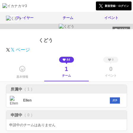
新規登録・ログイン
プレイヤー
チーム
イベント
1176
くどう
𝕏 ページ
44
0
1
0
チーム
イベント
基本情報
所属中
（ 1 ）
Ellen
ガチ
申請中
（ 0 ）
申請中のチームはありません