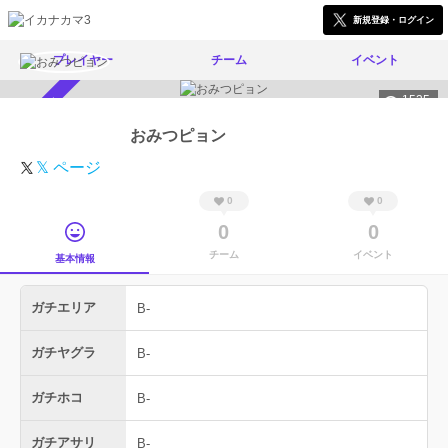
新規登録・ログイン
プレイヤー
チーム
イベント
1535
スカウト受付中
おみつピョン
𝕏 ページ
0
0
0
0
チーム
イベント
基本情報
ガチエリア
B-
ガチヤグラ
B-
ガチホコ
B-
ガチアサリ
B-