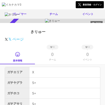
新規登録・ログイン
プレイヤー
チーム
イベント
368
スカウト受付中
きりゅー
𝕏 ページ
0
0
0
0
チーム
イベント
基本情報
ガチエリア
X
ガチヤグラ
S+
ガチホコ
S+
ガチアサリ
S+