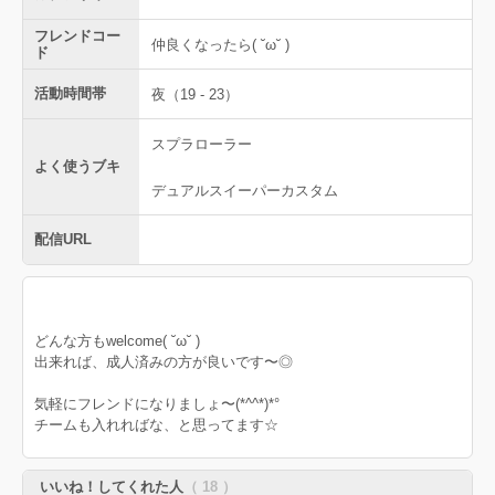
フレンドコー
仲良くなったら( ˘ω˘ )
ド
活動時間帯
夜（19 - 23）
スプラローラー
よく使うブキ
デュアルスイーパーカスタム
配信URL
どんな方もwelcome( ˘ω˘ )
出来れば、成人済みの方が良いです〜◎
気軽にフレンドになりましょ〜(*^^*)*°
チームも入れればな、と思ってます☆
いいね！してくれた人
（ 18 ）