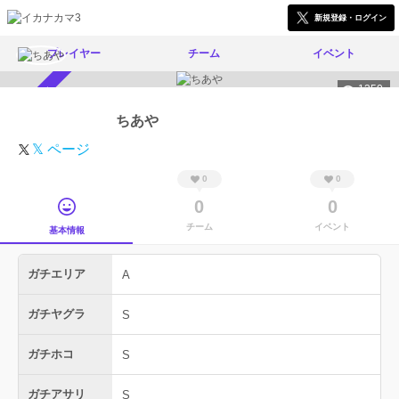
新規登録・ログイン
プレイヤー
チーム
イベント
1350
スカウト受付中
ちあや
𝕏 ページ
0
0
0
0
チーム
イベント
基本情報
ガチエリア
A
ガチヤグラ
S
ガチホコ
S
ガチアサリ
S