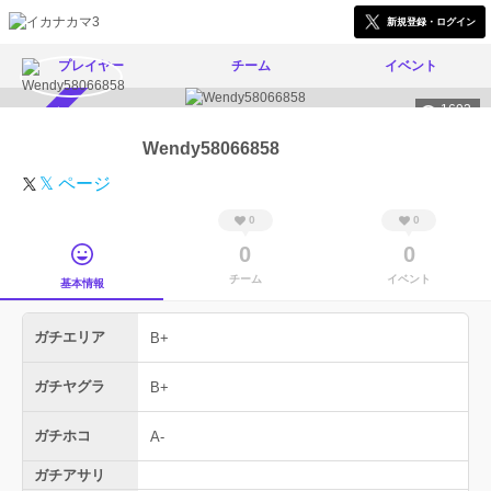
新規登録・ログイン
プレイヤー
チーム
イベント
1693
スカウト受付中
Wendy58066858
𝕏 ページ
0
0
0
0
チーム
イベント
基本情報
ガチエリア
B+
ガチヤグラ
B+
ガチホコ
A-
ガチアサリ