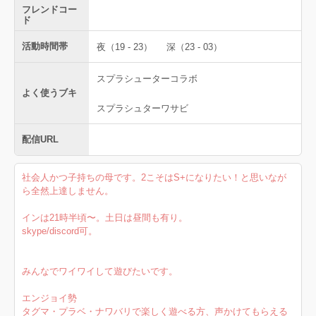
フレンドコー
ド
活動時間帯
夜（19 - 23）
深（23 - 03）
スプラシューターコラボ
よく使うブキ
スプラシュターワサビ
配信URL
社会人かつ子持ちの母です。2こそはS+になりたい！と思いなが
ら全然上達しません。
インは21時半頃〜。土日は昼間も有り。
skype/discord可。
みんなでワイワイして遊びたいです。
エンジョイ勢
タグマ・プラベ・ナワバリで楽しく遊べる方、声かけてもらえる