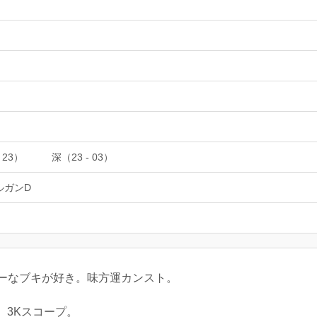
 23）
深（23 - 03）
ルガンD
ーなブキが好き。味方運カンスト。
D、3Kスコープ。