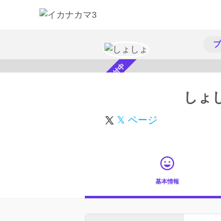
プ
スカウト受付中
しょ
𝕏 ページ
基本情報