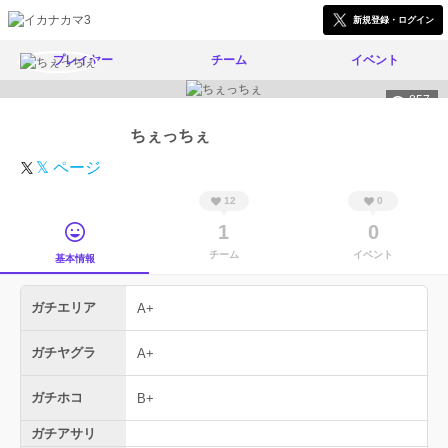
新規登録・ログイン
プレイヤー
チーム
イベント
857
ちぇっちぇ
𝕏 ページ
12
0
1
0
チーム
イベント
基本情報
ガチエリア
A+
ガチヤグラ
A+
ガチホコ
B+
ガチアサリ