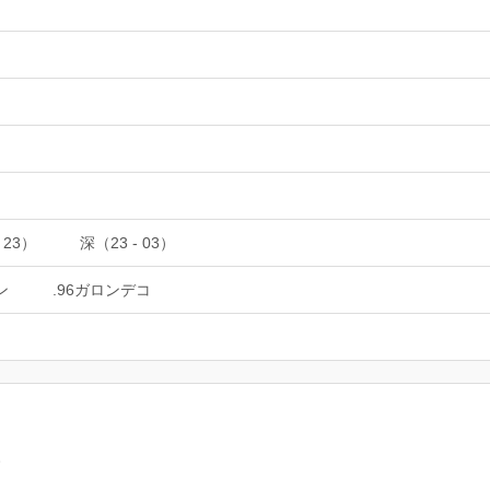
 23）
深（23 - 03）
ン
.96ガロンデコ
。