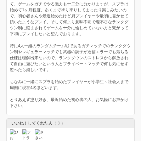
て、ゲームをガチでやる魅力も十二分に分かりますが、スプラは
始めて1ヶ月程度、あくまで塗り塗りしてまったり楽しみたいの
で、初心者さんや最近始めたけど厨プレイヤーや最初に書かせて
頂いたようなプレイ、そして何より意味不明で理不尽なランクダ
ウン制に悩まされてゲームを十分に愉しめていない方と繋がって
平和にプレイしたいと望んでおります。
特に4人一組のランダムチーム戦であるガチマッチでのランクダウ
ン制やレギュラーマッチでも武器の調子が通信エラーでも落ちる
仕様は理解出来ないので、ランクダウンのストレスから解放され
て自由に遊びたいという人とプライベートマッチで何も気にせず
遊べたら嬉しいです。
ちなみに一緒にスプラを始めたプレイヤーが小学生～社会人まで
周囲に現在4名ほどいます。
とりあえず塗り好き、最近始めた初心者の人、お気軽にお声かけ
下さい。
いいね！してくれた人
（ 3 ）