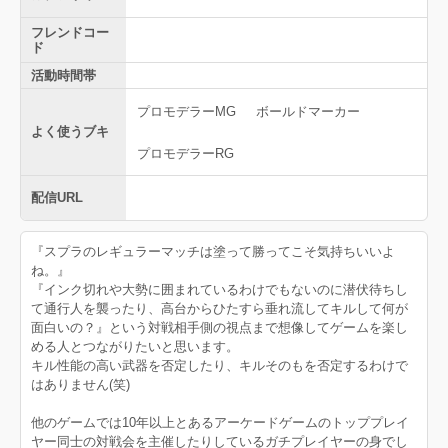
フレンドコー
ド
活動時間帯
プロモデラーMG
ボールドマーカー
よく使うブキ
プロモデラーRG
配信URL
『スプラのレギュラーマッチは塗って勝ってこそ気持ちいいよ
ね。』
『インク切れや大勢に囲まれているわけでもないのに潜伏待ちし
て通行人を襲ったり、高台からひたすら垂れ流してキルして何が
面白いの？』という対戦相手側の視点まで想像してゲームを楽し
める人とつながりたいと思います。
キル性能の高い武器を否定したり、キルそのもを否定するわけで
はありません(笑)
他のゲームでは10年以上とあるアーケードゲームのトッププレイ
ヤー同士の対戦会を主催したりしているガチプレイヤーの身でし