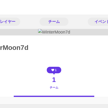
レイヤー
チーム
イベン
erMoon7d
1
1
チーム