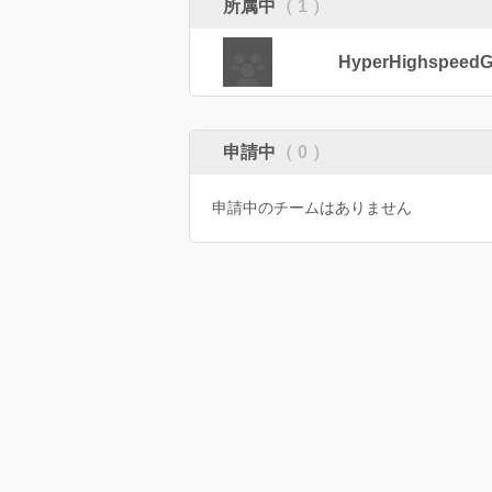
所属中
（ 1 ）
HyperHighspeedG
申請中
（ 0 ）
申請中のチームはありません