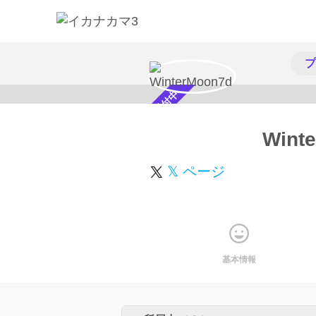
プ
スカウト受付中
Wint
𝕏 ページ
基本情報