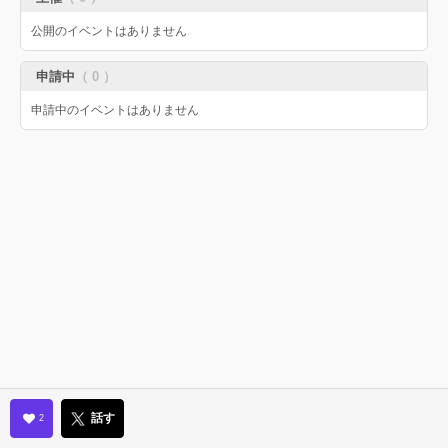
公開のイベントはありません
申請中
（ 0 ）
申請中のイベントはありません
話す
2