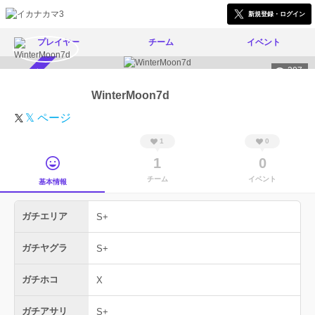
新規登録・ログイン
プレイヤー
チーム
イベント
307
スカウト受付中
WinterMoon7d
𝕏 ページ
1
0
1
0
チーム
イベント
基本情報
ガチエリア
S+
ガチヤグラ
S+
ガチホコ
X
ガチアサリ
S+