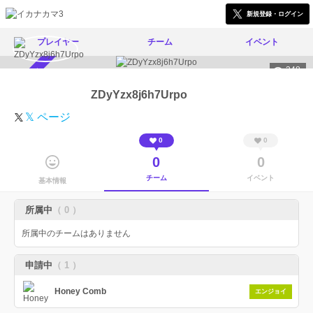
新規登録・ログイン
プレイヤー
チーム
イベント
348
スカウト受付中
ZDyYzx8j6h7Urpo
𝕏 ページ
0
0
0
0
チーム
イベント
基本情報
所属中
（ 0 ）
所属中のチームはありません
申請中
（ 1 ）
Honey Comb
エンジョイ