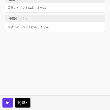
公開のイベントはありません
申請中
（ 0 ）
申請中のイベントはありません
話す
1