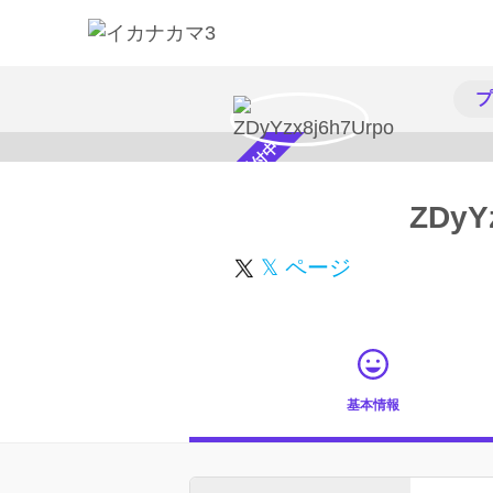
プ
スカウト受付中
ZDyY
𝕏 ページ
基本情報