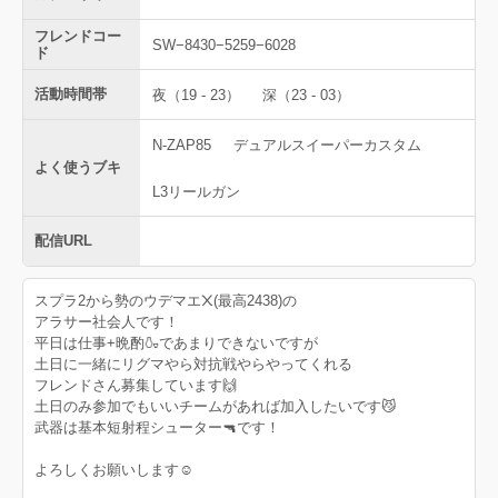
フレンドコー
SW−8430−5259−6028
ド
活動時間帯
夜（19 - 23）
深（23 - 03）
N-ZAP85
デュアルスイーパーカスタム
よく使うブキ
L3リールガン
配信URL
スプラ2から勢のウデマエ᙭(最高2438)の
アラサー社会人です！
平日は仕事+晩酌🍶であまりできないですが
土日に一緒にリグマやら対抗戦やらやってくれる
フレンドさん募集しています🙌
土日のみ参加でもいいチームがあれば加入したいです😼
武器は基本短射程シューター🔫です！
よろしくお願いします☺️