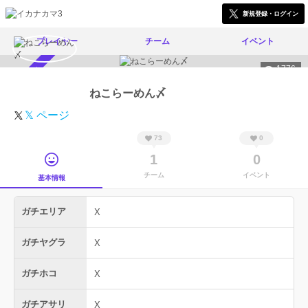
新規登録・ログイン
プレイヤー
チーム
イベント
1776
スカウト受付中
ねこらーめん〆
𝕏 ページ
73
0
1
0
チーム
イベント
基本情報
ガチエリア
X
ガチヤグラ
X
ガチホコ
X
ガチアサリ
X