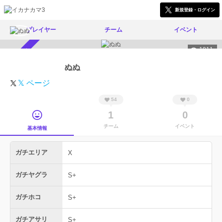
新規登録・ログイン
プレイヤー
チーム
イベント
1911
スカウト受付中
ぬぬ
𝕏 ページ
54
0
1
0
チーム
イベント
基本情報
ガチエリア
X
ガチヤグラ
S+
ガチホコ
S+
ガチアサリ
S+