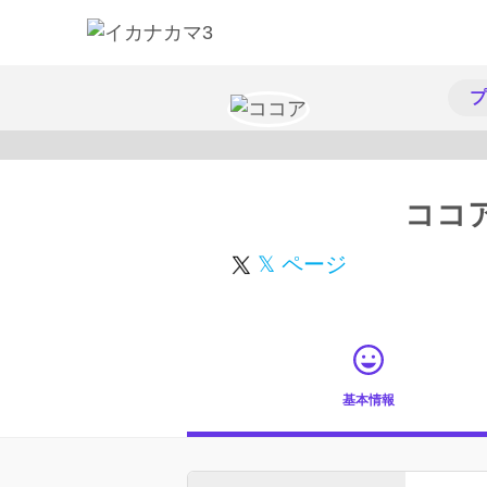
プ
ココ
𝕏 ページ
基本情報