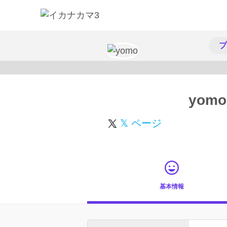
プ
yomo
𝕏 ページ
基本情報