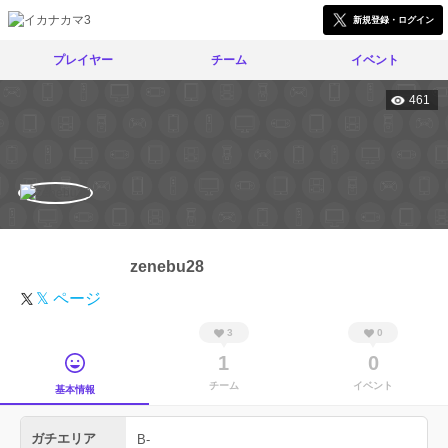
新規登録・ログイン
プレイヤー
チーム
イベント
461
zenebu28
𝕏 ページ
3
0
1
0
チーム
イベント
基本情報
ガチエリア
B-