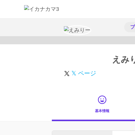
プ
えみ
𝕏 ページ
基本情報