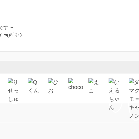
です〜
)ﾊﾞｷｭﾝ!