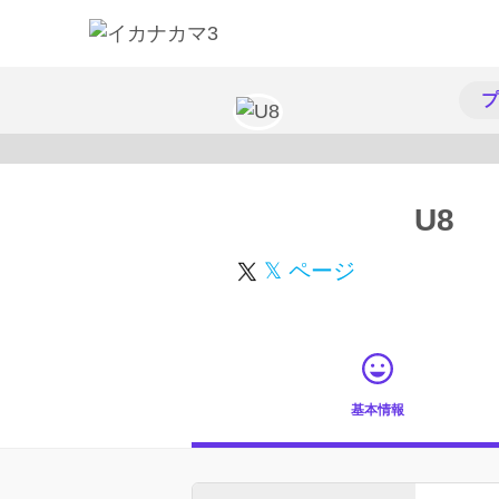
プ
U8
𝕏 ページ
基本情報