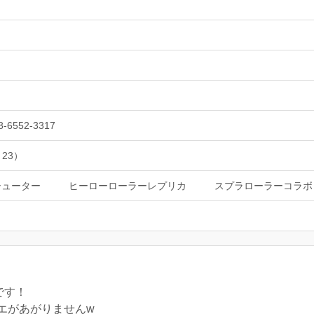
8-6552-3317
 23）
シューター
ヒーローローラーレプリカ
スプラローラーコラボ
です！
エがあがりませんw