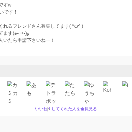
ですw
いです！
るフレンドさん募集してます( ^ω^ )
ゲームの他に趣味でバイクに乗ってます(๑•̀ㅂ•́)و
人いたら申請下さいねー！
いいね！してくれた人を全員見る