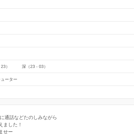
 23）
深（23 - 03）
シューター
緒に通話などたのしみながら
えました！
ませー