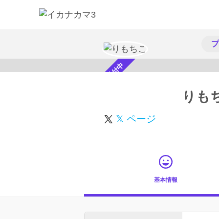
プ
スカウト受付中
りも
𝕏 ページ
基本情報