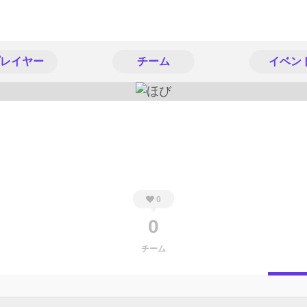
レイヤー
チーム
イベン
0
0
チーム