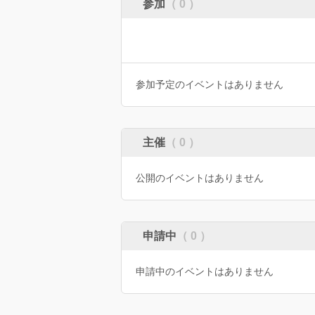
参加
（ 0 ）
参加予定のイベントはありません
主催
（ 0 ）
公開のイベントはありません
申請中
（ 0 ）
申請中のイベントはありません