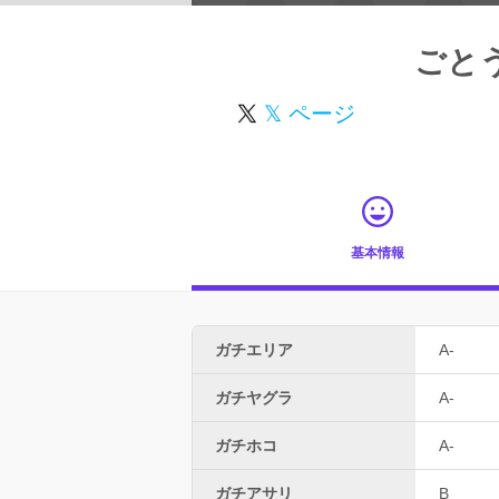
ごと
𝕏 ページ
基本情報
ガチエリア
A-
ガチヤグラ
A-
ガチホコ
A-
ガチアサリ
B