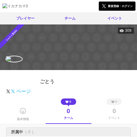
新規登録・ログイン
プレイヤー
チーム
イベント
309
スカウト受付中
ごとう
𝕏 ページ
0
0
0
0
チーム
イベント
基本情報
所属中
（ 0 ）