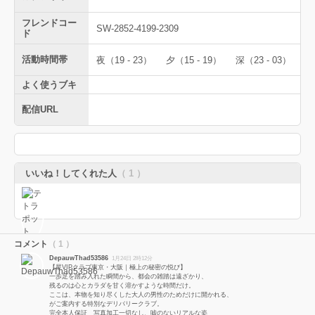
フレンドコー
SW-2852-4199-2309
ド
活動時間帯
夜（19 - 23）
夕（15 - 19）
深（23 - 03）
よく使うブキ
配信URL
いいね！してくれた人
（ 1 ）
コメント
（ 1 ）
DepauwThad53586
1月24日 2時12分
【星VIPクラブ東京・大阪｜極上の秘密の悦び】
一歩足を踏み入れた瞬間から、都会の雑踏は遠ざかり、
残るのは心とカラダを甘く溶かすような時間だけ。
ここは、本物を知り尽くした大人の男性のためだけに開かれる、
がご案内する特別なデリバリークラブ。
完全本人保証 写真加工一切なし、嘘のないリアルな姿