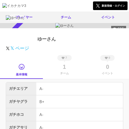
新規登録・ログイン
プレイヤー
チーム
イベント
616
スカウト受付中
ゆーさん
𝕏 ページ
7
0
1
0
チーム
イベント
基本情報
ガチエリア
A-
ガチヤグラ
B+
ガチホコ
A-
ガチアサリ
A-