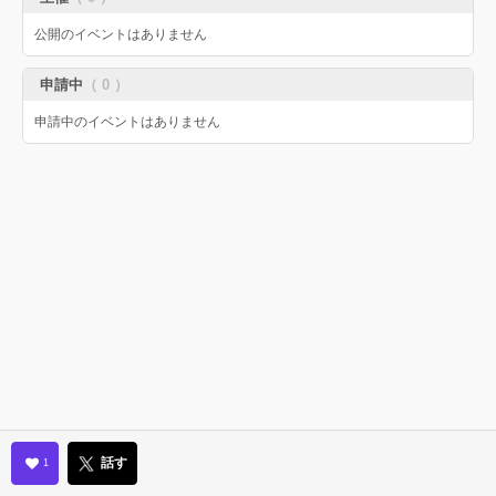
公開のイベントはありません
申請中
（ 0 ）
申請中のイベントはありません
話す
1