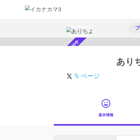
プ
スカウト受付中
あり
𝕏 ページ
基本情報