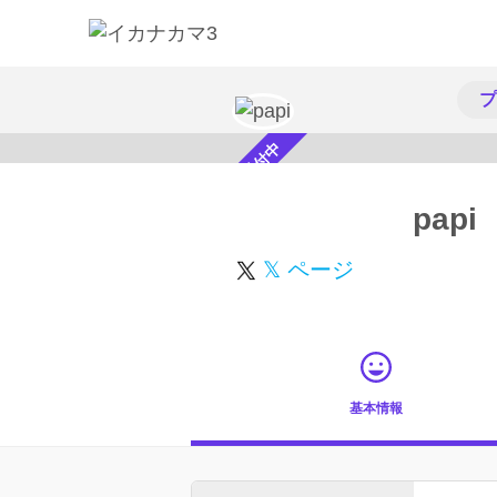
プ
スカウト受付中
papi
𝕏 ページ
基本情報