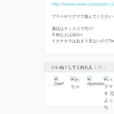
https://mobile.twitter.com/papiko
プラベやリグマで遊んでください☺
通話はディスコで可🙆‍♀️
不穏な人は🙅🏻×
イカナカマはあまり見ないのでTwi
いいね！してくれた人
（ 19 ）