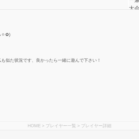
ㆁ✿)
私も似た状況です、良かったら一緒に遊んで下さい！
！
HOME
>
プレイヤー一覧
> プレイヤー詳細