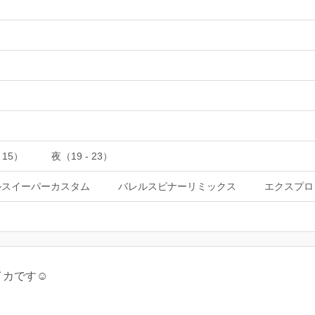
 15）
夜（19 - 23）
ルスイーパーカスタム
バレルスピナーリミックス
エクスプロ
カです☺️