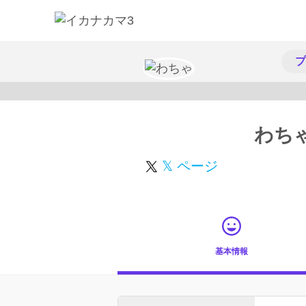
プ
わち
𝕏 ページ
基本情報