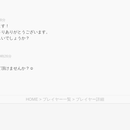
48分
ます！
さりありがとうございます。
しいでしょうか？
9時26分
頂けませんか？☺️
HOME
>
プレイヤー一覧
> プレイヤー詳細