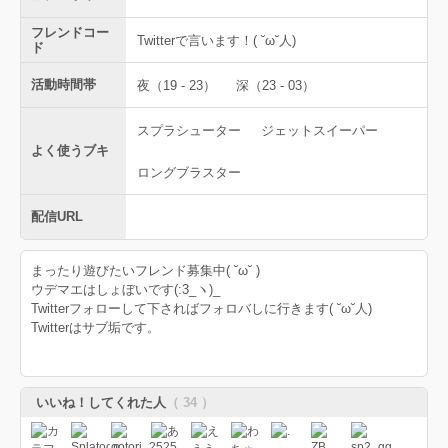
フレンドコー
Twitterで言います！( ˘ω˘人)
ド
活動時間帯
夜（19 - 23）
深（23 - 03）
スプラシューター
ジェットスイーパー
よく使うブキ
ロングブラスター
配信URL
まったり遊びたいフレンド募集中( ˘ω˘ )
ウデマエはしょぼいです(:3_ヽ)_
Twitterフォローして下さればフォロバしに行きます( ˘ω˘人)
Twitterはサブ垢です。
いいね！してくれた人
（ 34 ）