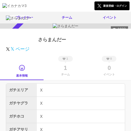
新規登録・ログイン
プレイヤー
チーム
イベント
1922
スカウト受付中
さらまんだー
𝕏 ページ
1
0
1
0
チーム
イベント
基本情報
ガチエリア
X
ガチヤグラ
X
ガチホコ
X
ガチアサリ
X