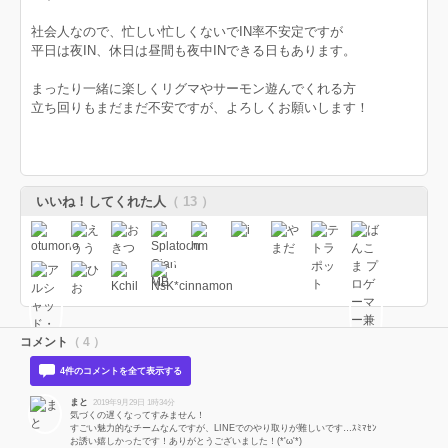
社会人なので、忙しい忙しくないでIN率不安定ですが
平日は夜IN、休日は昼間も夜中INできる日もあります。
まったり一緒に楽しくリグマやサーモン遊んでくれる方
立ち回りもまだまだ不安ですが、よろしくお願いします！
いいね！してくれた人
（ 13 ）
コメント
（ 4 ）
4件のコメントを全て表示する
まと
2019年9月29日 1時34分
気づくの遅くなってすみません！
すごい魅力的なチームなんですが、LINEでのやり取りが難しいです…ｽﾐﾏｾﾝ
お誘い嬉しかったです！ありがとうございました！(*'ω'*)