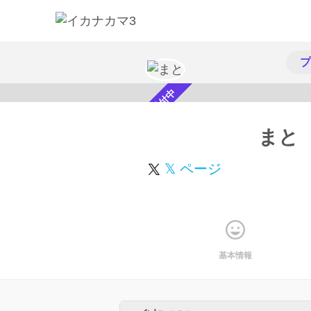
プ
スカウト受付中
まと
𝕏 ページ
基本情報