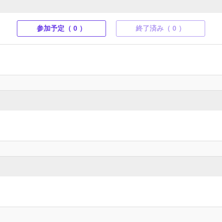
参加予定（ 0 ）
終了済み（ 0 ）