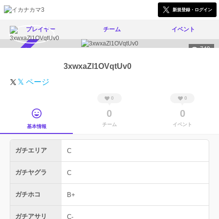
新規登録・ログイン
プレイヤー
チーム
イベント
749
スカウト受付中
3xwxaZl1OVqtUv0
𝕏 ページ
0
0
0
0
チーム
イベント
基本情報
ガチエリア
C
ガチヤグラ
C
ガチホコ
B+
ガチアサリ
C-