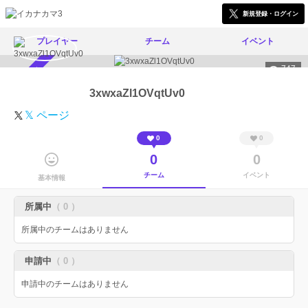
新規登録・ログイン
プレイヤー
チーム
イベント
747
スカウト受付中
3xwxaZl1OVqtUv0
𝕏 ページ
0
0
0
0
チーム
イベント
基本情報
所属中
（ 0 ）
所属中のチームはありません
申請中
（ 0 ）
申請中のチームはありません