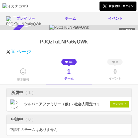
新規登録・ログイン
プレイヤー
チーム
イベント
539
スカウト受付中
PJQzTuLNPa6yQWk
𝕏 ページ
46
0
1
0
チーム
イベント
基本情報
所属中
（ 1 ）
シルバニアファミリー（仮）- 社会人限定コミュニティ
エンジョイ
申請中
（ 0 ）
申請中のチームはありません