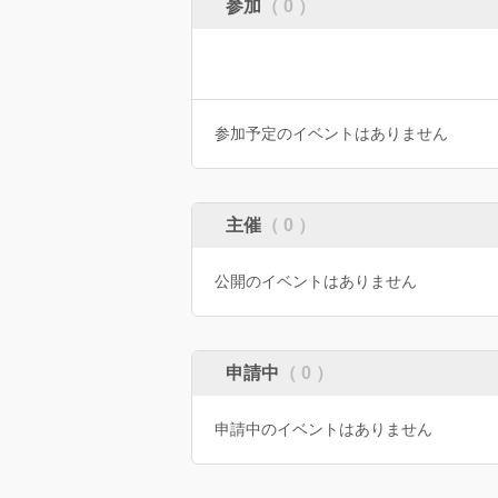
参加
（ 0 ）
参加予定のイベントはありません
主催
（ 0 ）
公開のイベントはありません
申請中
（ 0 ）
申請中のイベントはありません