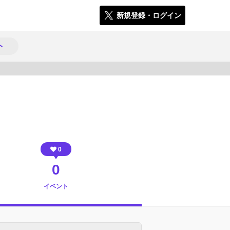
新規登録・ログイン
ト
541
0
0
イベント