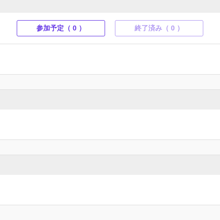
参加予定（ 0 ）
終了済み（ 0 ）