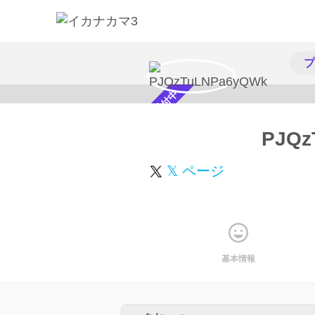
プ
スカウト受付中
PJQz
𝕏 ページ
基本情報